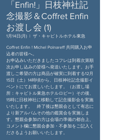
「Enfin!」日枝神社記
念撮影＆Coffret Enfin
お渡し会 (1)
1月14日(月)
  |  
ザ・キャピトルホテル東急
Coffret Enfin ! Michel Polnareff 共同購入お申
込者の皆様へ。
お申込みいただきましたコフレは到着次第順
次お申し込みの皆様へ発送いたします。お手
渡しご希望の方は商品が確実に到着する12月
15日（土）14時頃から、日枝神社記念撮影イ
ベントにてお渡しいたします。（お渡し場
所：キャピトル東急ホテルロビー）その後、
15時に日枝神社に移動して記念撮影会を実施
いたします。 終了後は懇親会として有志に
より新アルバムその他の鑑賞会を実施しま
す。懇親会参加の方は会場の準備の都合上、
コメント欄に懇親会参加・不参加をご記入く
ださるようお願いいたします。