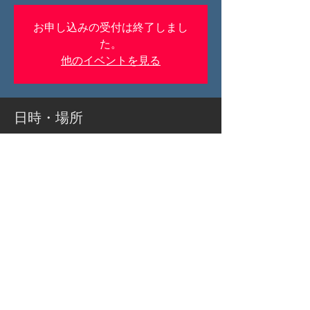
お申し込みの受付は終了しまし
た。
他のイベントを見る
日時・場所
2019年1月14日 14:00
ザ・キャピトルホテル東急, 日本、〒100-
0014 東京都千代田区永田町２丁目１０−３
イベントについて